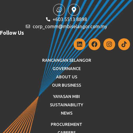
+603 5513 8898
corp_comm@mbiselangor.com.my
Follow Us
RANCANGAN SELANGOR
GOVERNANCE
ABOUT US
OUR BUSINESS
YAYASAN MBI
SUSTAINABILITY
NEWS
PROCUREMENT
CAREERS