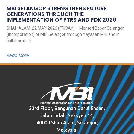
MBI SELANGOR STRENGTHENS FUTURE
GENERATIONS THROUGH THE
IMPLEMENTATION OF PTRS AND PDK 2026
SHAH ALAM, 22 MAY 2026 (FRIDAY) – Menteri Besar Selangor
(Incorporation) or MBI Selangor, through Yayasan MBI and in
collaboration
Read More
23rd Floor, Bangunan Darul Ehsan,
Jalan Indah, Seksyen 14,
40000 Shah Alam, Selangor,
Malaysia.